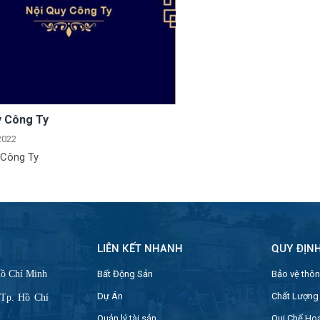
y Công Ty
2022
 Công Ty
LIÊN KẾT NHANH
QUY ĐỊN
Ú
Hồ Chí Minh
Bất Động Sản
Bảo vệ thôn
Dự Án
Chất Lượng
 Tp. Hồ Chí
Quản lý tài sản
Qui Chế Ho