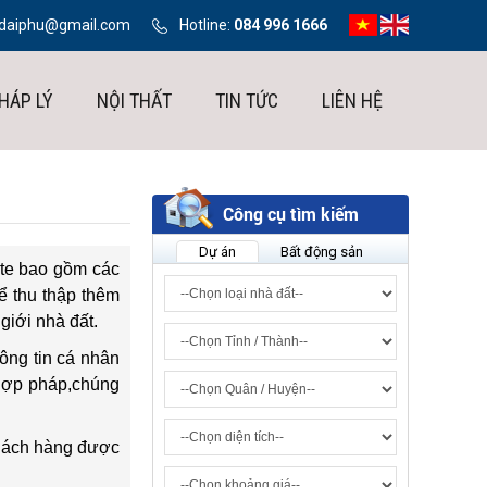
ndaiphu@gmail.com
Hotline:
084 996 1666
HÁP LÝ
NỘI THẤT
TIN TỨC
LIÊN HỆ
Công cụ tìm kiếm
Dự án
Bất động sản
ite bao gồm các
ể thu thập thêm
giới nhà đất.
ông tin cá nhân
 hợp pháp,chúng
khách hàng được