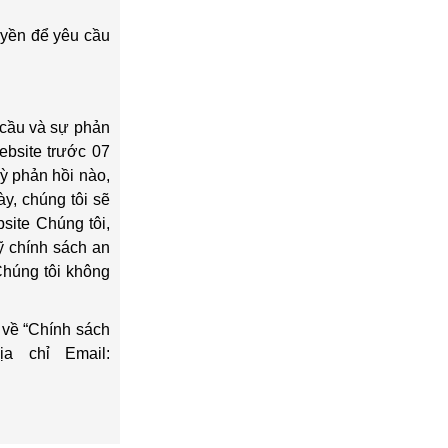
uyền để yêu cầu
T1A-24.06 Cho thuê 1 phòng
 cầu và sự phản
ngủ Empire City tòa Linden
ebsite trước 07
ỳ phản hồi nào,
y, chúng tôi sẽ
site Chúng tôi,
ỹ chính sách an
Chúng tôi không
Bán Nhanh Căn Hộ 2PN
g về “Chính sách
Landmark 81 Tầng Trung
a chỉ Email:
Lm81-14.02