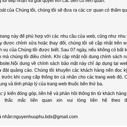
 tiếp nhận và giải quyết với các bên có liên quan.
oát của Chúng tôi, chúng tôi sẽ đưa ra các cơ quan có thẩm q
g trang này để phù hợp với các nhu cầu của web, cũng như nhu
 được chỉnh sửa hoặc thay đổi, chúng tôi sẽ cập nhật trên w
h vụ của Chúng tôi được biết. Sau 07 ngày, nếu không có bất k
 mà chúng tôi điều chỉnh. Khi cập nhật nội dung chính sách nà
website.Nội dung về chính sách bảo mật này chỉ áp dụng tại web
 đặt quảng cáo. Chúng tôi khuyên các khách hàng nên đọc k
 trước khi cung cấp thông tin cá nhân cho các trang web đó. 
ung và tính pháp lý của trang web thuộc bên thứ ba.
c ý kiến đóng góp, liên hệ và phản hồi thông tin từ khách hàn
thắc mắc liên quan xin vui lòng liên hệ theo đị
in cá nhân:nguyenhuuphu.bds@gmail.com