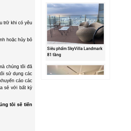
 trữ khi có yêu
ỉnh hoặc hủy bỏ
Siêu phẩm SkyVilla Landmark
81 tầng
mà chúng tôi đã
tôi sử dụng các
 khuyến cáo các
a sẻ với bất kỳ
Bán 1 phòng ngủ LM81-08.20
ng tôi sẽ tiến
Landmark 81 Vinhomes