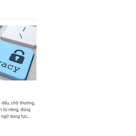
Bán 2 phòng ngủ Lm81-10.16
Landmark 81 Vinhomes
VĂN PHÒNG ĐỘC BẢN CÓ SÂN
ó dấu, chữ thường,
VƯỜN HỒ BƠI TẠI LANDMARK
h từ riêng, đúng
81 – MÃ CĂN OT-44.01
ngữ dung tục,...