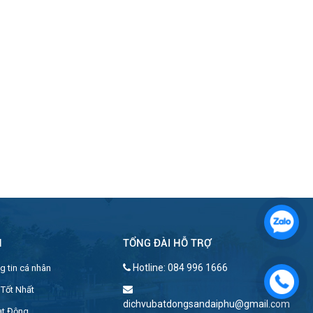
Cho thuê Penthouse Vinhomes
Ba son full nội thất cao cấp 3
phòng ngủ
Mua bán căn hộ tòa Cove
H
TỔNG ĐÀI HỖ TRỢ
Empire City giá chỉ từ 13,6 tỷ
Hotline: 084 996 1666
g tin cá nhân
 Tốt Nhất
dichvubatdongsandaiphu@gmail.com
ạt Động