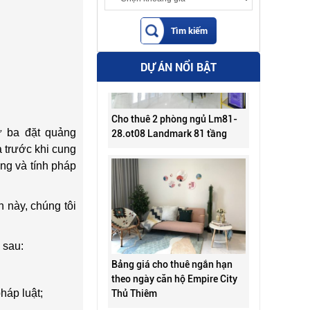
DỰ ÁN NỔI BẬT
Cho thuê 2 phòng ngủ Lm81-
28.ot08 Landmark 81 tầng
ứ ba đặt quảng
 trước khi cung
ung và tính pháp
 này, chúng tôi
 sau:
Bảng giá cho thuê ngắn hạn
theo ngày căn hộ Empire City
Thủ Thiêm
háp luật;