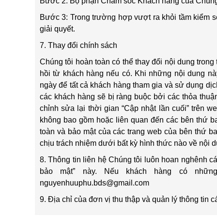
Bước 2: Bộ phận Chăm sóc Khách hàng của Chúng tôi
Bước 3: Trong trường hợp vượt ra khỏi tầm kiểm s
giải quyết.
7. Thay đổi chính sách
Chúng tôi hoàn toàn có thể thay đổi nội dung tron
hồi từ khách hàng nếu có. Khi những nội dung này
ngày để tất cả khách hàng tham gia và sử dụng dịc
các khách hàng sẽ bị ràng buộc bởi các thỏa thuận
chỉnh sửa lại thời gian “Cập nhật lần cuối” trên 
không bao gồm hoặc liên quan đến các bên thứ ba
toàn và bảo mật của các trang web của bên thứ ba
chịu trách nhiệm dưới bất kỳ hình thức nào về nội d
8. Thông tin liên hệ Chúng tôi luôn hoan nghênh cá
bảo mật” này. Nếu khách hàng có những 
nguyenhuuphu.bds@gmail.com
9. Địa chỉ của đơn vị thu thập và quản lý thông t