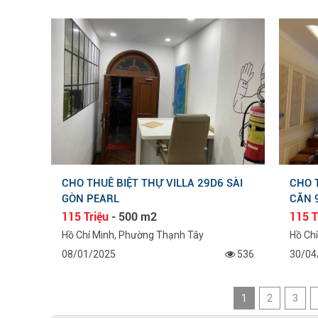
CHO THUÊ BIỆT THỰ VILLA 29D6 SÀI
CHO 
GÒN PEARL
CĂN 
115 Triệu
- 500 m2
115 T
Hồ Chí Minh, Phường Thạnh Tây
Hồ Ch
08/01/2025
536
30/04
1
2
3