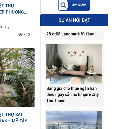
ỆT THỰ
VER PHƯỜNG
DỰ ÁN NỔI BẬT
Cho thuê 2 phòng ngủ Lm81-
28.ot08 Landmark 81 tầng
h Tây
342
Bảng giá cho thuê ngắn hạn
theo ngày căn hộ Empire City
Thủ Thiêm
ỆT THỰ SÀI
HẠNH MỸ TÂY