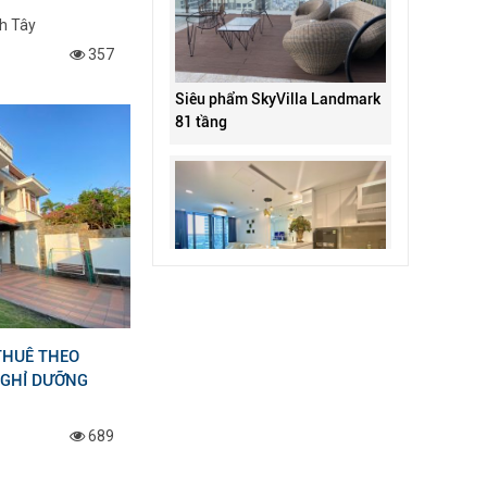
h Tây
357
Siêu phẩm SkyVilla Landmark
81 tầng
Bán 1 phòng ngủ LM81-08.20
Landmark 81 Vinhomes
THUÊ THEO
NGHỈ DƯỠNG
689