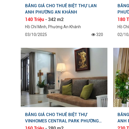
PHÚ
BẢNG GIÁ CHO THUÊ BIỆT THỰ LAN
BẢNG
SẢN
SẢN
ANH PHƯỜNG AN KHÁNH
PHƯỜ
ĐẠI
ĐẠI
140 Triệu
- 342 m2
180 T
PHÚ
PHÚ
Hồ Chí Minh, Phường An Khánh
Hồ Ch
03/10/2025
320
02/10
BẢNG GIÁ CHO THUÊ BIỆT THỰ
BẢNG
VINHOMES CENTRAL PARK PHƯỜNG
ANH 
THẠNH MỸ TÂY
160 Triệu
- 280 m2
230 T