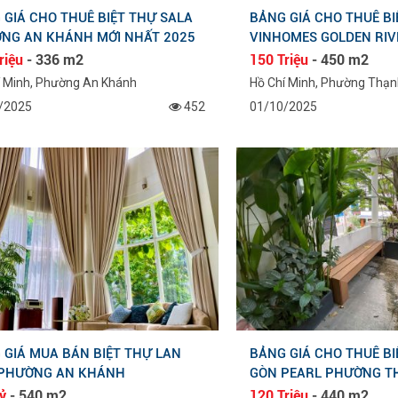
 GIÁ CHO THUÊ BIỆT THỰ SALA
BẢNG GIÁ CHO THUÊ BI
NG AN KHÁNH MỚI NHẤT 2025
VINHOMES GOLDEN RI
SÀI GÒN
riệu
- 336 m2
150 Triệu
- 450 m2
í Minh, Phường An Khánh
Hồ Chí Minh, Phường Thạn
/2025
452
01/10/2025
 GIÁ MUA BÁN BIỆT THỰ LAN
BẢNG GIÁ CHO THUÊ BI
PHƯỜNG AN KHÁNH
GÒN PEARL PHƯỜNG T
ỷ
- 540 m2
120 Triệu
- 440 m2