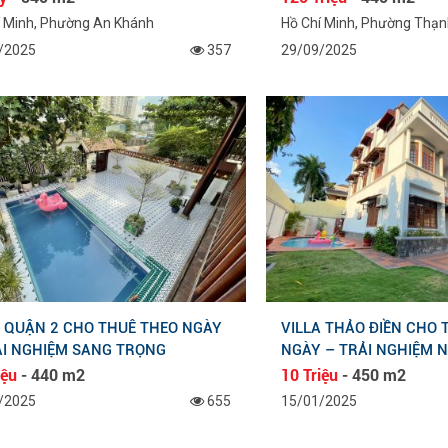
í Minh, Phường An Khánh
Hồ Chí Minh, Phường Thạn
/2025
357
29/09/2025
A QUẬN 2 CHO THUÊ THEO NGÀY
VILLA THẢO ĐIỀN CHO 
ẢI NGHIỆM SANG TRỌNG
NGÀY – TRẢI NGHIỆM 
iệu
- 440 m2
10 Triệu
- 450 m2
/2025
655
15/01/2025