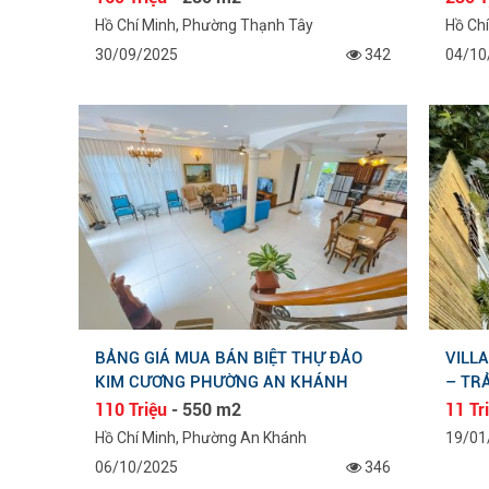
Hồ Chí Minh, Phường Thạnh Tây
Hồ Ch
30/09/2025
342
04/10
BẢNG GIÁ MUA BÁN BIỆT THỰ ĐẢO
VILL
KIM CƯƠNG PHƯỜNG AN KHÁNH
– TR
110 Triệu
- 550 m2
11 Tr
Hồ Chí Minh, Phường An Khánh
19/01
06/10/2025
346