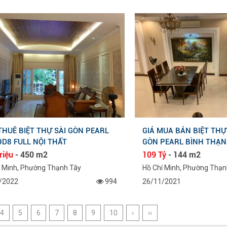
THUÊ BIỆT THỰ SÀI GÒN PEARL
GIÁ MUA BÁN BIỆT THỰ 
9D8 FULL NỘI THẤT
GÒN PEARL BÌNH THẠ
riệu
- 450 m2
109 Tỷ
- 144 m2
í Minh, Phường Thạnh Tây
Hồ Chí Minh, Phường Thạn
/2022
994
26/11/2021
4
5
6
7
8
9
10
›
››