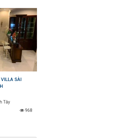
T1A-24.06 Cho thuê 1 phòng
ngủ Empire City tòa Linden
Bán Nhanh Căn Hộ 2PN
VILLA SÀI
Landmark 81 Tầng Trung
NH
Lm81-14.02
h Tây
968