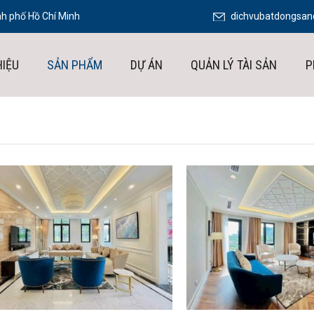
h phố Hồ Chí Minh
dichvubatdongsa
HIỆU
SẢN PHẨM
DỰ ÁN
QUẢN LÝ TÀI SẢN
P