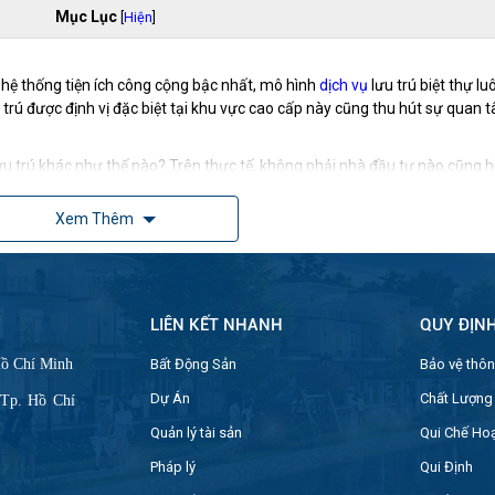
Mục Lục
[
Hiện
]
và hệ thống tiện ích công cộng bậc nhất, mô hình
dịch vụ
lưu trú biệt thự lu
u trú được định vị đặc biệt tại khu vực cao cấp này cũng thu hút sự quan
h lưu trú khác như thế nào? Trên thực tế, không phải nhà đầu tư nào cũng
Xem Thêm
thường được xây dựng trên khu đất rộng, biệt lập với khu vực xung quanh.
cho du khách. Điều quan trọng nhất là
biệt thự
nào cũng phải gần gũi với
LIÊN KẾT NHANH
QUY ĐỊN
Ú
iới đều có độ sang trọng bậc nhất, tạo cảm giác dễ chịu, thư thái và sang 
Hồ Chí Minh
Bất Động Sản
Bảo vệ thôn
ên, tận hưởng cuộc sống đỉnh cao. Đây là lý do tại sao chúng ta thường
Dự Án
Chất Lượng
 Tp. Hồ Chí
Quản lý tài sản
Qui Chế Ho
Pháp lý
Qui Định