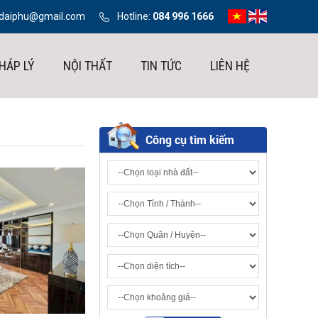
ndaiphu@gmail.com
Hotline:
084 996 1666
HÁP LÝ
NỘI THẤT
TIN TỨC
LIÊN HỆ
Công cụ tìm kiếm